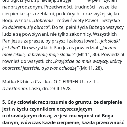
teologicznych, sprawiają, że żyje w pełni życiem
nadprzyrodzonym. Przeciwności, trudności i wszelkie
cierpienia są szczeblami, po których coraz wyżej się ku
Bogu wznosi.
„Dobremu
– mówi święty Paweł –
wszystko
ku dobremu się obraca”
. Do tej pełni życia Bożego wszyscy
ludzie są powoływani, nie tylko zakonnicy. Wszystkich
Pan Jezus zaprasza, by przyszli zakosztować,
„jak słodki
jest Pan”
. Do wszystkich Pan Jezus powiedział:
„Jarzmo
moje lekkie, a brzemię moje słodkie”
(Mt 11, 30). Powiedział
również do wszystkich:
„Przyjdźcie do mnie wszyscy, którzy
obarczeni jesteście, a ja was ochłodzę”
(Mt 11, 28).
Matka Elżbieta Czacka - O CIERPIENIU - cz. I -
Dyrektorium,
Laski, dn. 23 II 1928
5. Gdy człowiek raz zrozumie do gruntu, że cierpienie
jest w życiu czynnikiem oczyszczającym
uzdrawiającym duszę, że jest mu wprost od Boga
danym, wówczas każde cierpienie, każda przeciwność