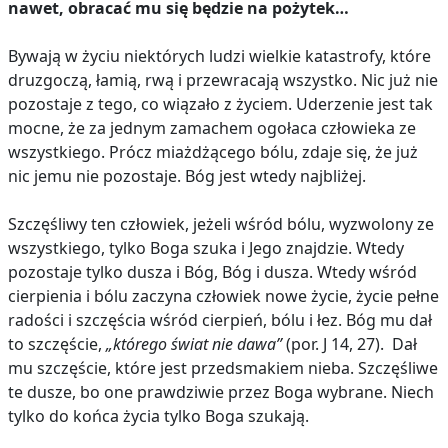
nawet, obracać mu się będzie na pożytek…
Bywają w życiu niektórych ludzi wielkie katastrofy, które
druzgoczą, łamią, rwą i przewracają wszystko. Nic już nie
pozostaje z tego, co wiązało z życiem. Uderzenie jest tak
mocne, że za jednym zamachem ogołaca człowieka ze
wszystkiego. Prócz miażdżącego bólu, zdaje się, że już
nic jemu nie pozostaje. Bóg jest wtedy najbliżej.
Szczęśliwy ten człowiek, jeżeli wśród bólu, wyzwolony ze
wszystkiego, tylko Boga szuka i Jego znajdzie. Wtedy
pozostaje tylko dusza i Bóg, Bóg i dusza. Wtedy wśród
cierpienia i bólu zaczyna człowiek nowe życie, życie pełne
radości i szczęścia wśród cierpień, bólu i łez. Bóg mu dał
to szczęście,
„którego świat nie dawa”
(por. J 14, 27). Dał
mu szczęście, które jest przedsmakiem nieba. Szczęśliwe
te dusze, bo one prawdziwie przez Boga wybrane. Niech
tylko do końca życia tylko Boga szukają.