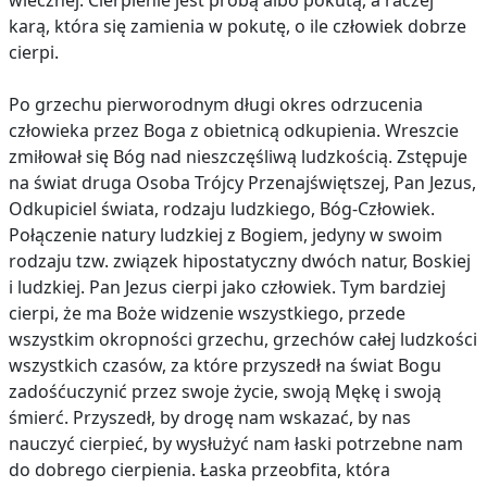
wiecznej. Cierpienie jest próbą albo pokutą, a raczej
karą, która się zamienia w pokutę, o ile człowiek dobrze
cierpi.
Po grzechu pierworodnym długi okres odrzucenia
człowieka przez Boga z obietnicą odkupienia. Wreszcie
zmiłował się Bóg nad nieszczęśliwą ludzkością. Zstępuje
na świat druga Osoba Trójcy Przenajświętszej, Pan Jezus,
Odkupiciel świata, rodzaju ludzkiego, Bóg-Człowiek.
Połączenie natury ludzkiej z Bogiem, jedyny w swoim
rodzaju tzw. związek hipostatyczny dwóch natur, Boskiej
i ludzkiej. Pan Jezus cierpi jako człowiek. Tym bardziej
cierpi, że ma Boże widzenie wszystkiego, przede
wszystkim okropności grzechu, grzechów całej ludzkości
wszystkich czasów, za które przyszedł na świat Bogu
zadośćuczynić przez swoje życie, swoją Mękę i swoją
śmierć. Przyszedł, by drogę nam wskazać, by nas
nauczyć cierpieć, by wysłużyć nam łaski potrzebne nam
do dobrego cierpienia. Łaska przeobfita, która