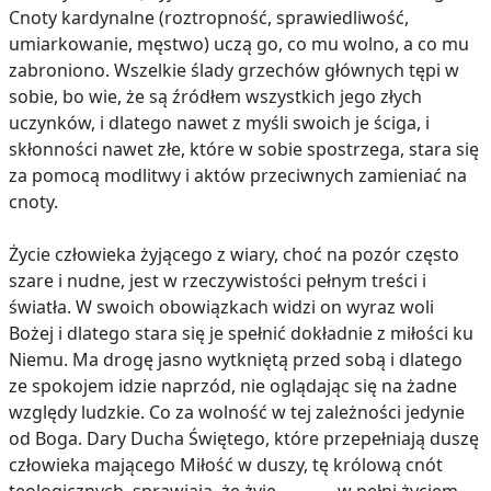
Cnoty kardynalne (roztropność, sprawiedliwość,
umiarkowanie, męstwo) uczą go, co mu wolno, a co mu
zabroniono. Wszelkie ślady grzechów głównych tępi w
sobie, bo wie, że są źródłem wszystkich jego złych
uczynków, i dlatego nawet z myśli swoich je ściga, i
skłonności nawet złe, które w sobie spostrzega, stara się
za pomocą modlitwy i aktów przeciwnych zamieniać na
cnoty.
Życie człowieka żyjącego z wiary, choć na pozór często
szare i nudne, jest w rzeczywistości pełnym treści i
światła. W swoich obowiązkach widzi on wyraz woli
Bożej i dlatego stara się je spełnić dokładnie z miłości ku
Niemu. Ma drogę jasno wytkniętą przed sobą i dlatego
ze spokojem idzie naprzód, nie oglądając się na żadne
względy ludzkie. Co za wolność w tej zależności jedynie
od Boga. Dary Ducha Świętego, które przepełniają duszę
człowieka mającego Miłość w duszy, tę królową cnót