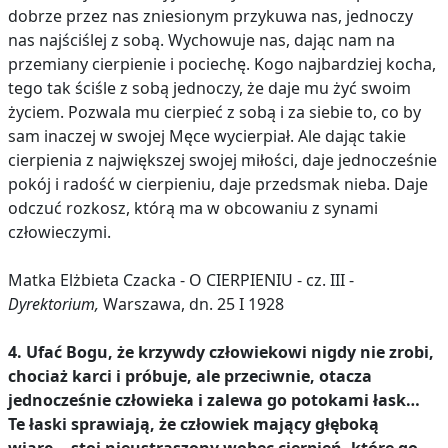
dobrze przez nas zniesionym przykuwa nas, jednoczy
nas najściślej z sobą. Wychowuje nas, dając nam na
przemiany cierpienie i pociechę. Kogo najbardziej kocha,
tego tak ściśle z sobą jednoczy, że daje mu żyć swoim
życiem. Pozwala mu cierpieć z sobą i za siebie to, co by
sam inaczej w swojej Męce wycierpiał. Ale dając takie
cierpienia z największej swojej miłości, daje jednocześnie
pokój i radość w cierpieniu, daje przedsmak nieba. Daje
odczuć rozkosz, którą ma w obcowaniu z synami
człowieczymi.
Matka Elżbieta Czacka - O CIERPIENIU - cz. III -
Dyrektorium,
Warszawa, dn. 25 I 1928
4. Ufać Bogu, że krzywdy człowiekowi nigdy nie zrobi,
chociaż karci i próbuje, ale przeciwnie, otacza
jednocześnie człowieka i zalewa go potokami łask…
Te łaski sprawiają, że człowiek mający głęboką