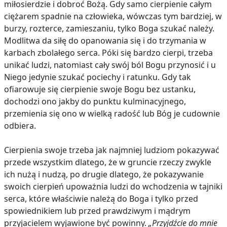
miłosierdzie i dobroć Bożą. Gdy samo cierpienie całym
ciężarem spadnie na człowieka, wówczas tym bardziej, w
burzy, rozterce, zamieszaniu, tylko Boga szukać należy.
Modlitwa da siłę do opanowania się i do trzymania w
karbach zbolałego serca. Póki się bardzo cierpi, trzeba
unikać ludzi, natomiast cały swój ból Bogu przynosić i u
Niego jedynie szukać pociechy i ratunku. Gdy tak
ofiarowuje się cierpienie swoje Bogu bez ustanku,
dochodzi ono jakby do punktu kulminacyjnego,
przemienia się ono w wielką radość lub Bóg je cudownie
odbiera.
Cierpienia swoje trzeba jak najmniej ludziom pokazywać
przede wszystkim dlatego, że w gruncie rzeczy zwykle
ich nużą i nudzą, po drugie dlatego, że pokazywanie
swoich cierpień upoważnia ludzi do wchodzenia w tajniki
serca, które właściwie należą do Boga i tylko przed
spowiednikiem lub przed prawdziwym i mądrym
przyjacielem wyjawione być powinny.
„Przyjdźcie do mnie