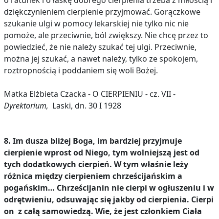
o ratunek i o łaskę dobrego cierpienia trzeba z miłością i
dziękczynieniem cierpienie przyjmować. Gorączkowe
szukanie ulgi w pomocy lekarskiej nie tylko nic nie
pomoże, ale przeciwnie, ból zwiększy. Nie chcę przez to
powiedzieć, że nie należy szukać tej ulgi. Przeciwnie,
można jej szukać, a nawet należy, tylko ze spokojem,
roztropnością i poddaniem się woli Bożej.
Matka Elżbieta Czacka - O CIERPIENIU - cz. VII -
Dyrektorium,
Laski, dn. 30 I 1928
8. Im dusza bliżej Boga, im bardziej przyjmuje
cierpienie wprost od Niego, tym wolniejszą jest od
tych dodatkowych cierpień. W tym właśnie leży
różnica między cierpieniem chrześcijańskim a
pogańskim… Chrześcijanin nie cierpi w ogłuszeniu i w
odrętwieniu, odsuwając się jakby od cierpienia. Cierpi
on z całą samowiedzą. Wie, że jest członkiem Ciała