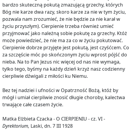
bardzo skuteczną pokutą zmazującą grzechy, których
Bóg nie karze dwa razy, skoro karze za nie w tym życiu,
pozwala nam zrozumieć, że nie będzie za nie karał w
życiu przyszłym). Cierpienie trzeba również umieć
przyjmować jako należną sobie pokutę za grzechy. Któż
może powiedzieć, że nie ma za co w życiu pokutować.
Cierpienie dobrze przyjęte jest pokutą, jest czyśćcem. Co
za szczęście móc po skończonym życiu wprost pójść do
nieba. Na to Pan Jezus nic więcej od nas nie wymaga,
tylko tego, byśmy na każdy dzień krzyż nasz codzienny
cierpliwie dźwigali z miłości ku Niemu.
Bez tej nadziei i ufności w Opatrzność Bożą, któż by
mógł i umiał cierpliwie znosić długie choroby, kalectwa
trwające całe czasem życie.
Matka Elżbieta Czacka - O CIERPIENIU - cz. VI -
Dyrektorium,
Laski, dn. 7 III 1928