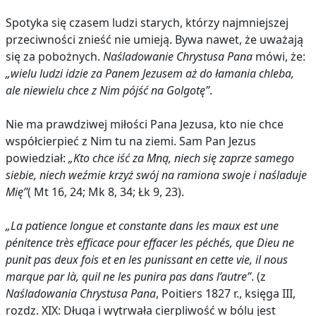
Spotyka się czasem ludzi starych, którzy najmniejszej
przeciwności znieść nie umieją. Bywa nawet, że uważają
się za pobożnych.
Naśladowanie Chrystusa Pana
mówi, że:
„wielu ludzi idzie za Panem Jezusem aż do łamania chleba,
ale niewielu chce z Nim pójść na Golgotę”
.
Nie ma prawdziwej miłości Pana Jezusa, kto nie chce
współcierpieć z Nim tu na ziemi. Sam Pan Jezus
powiedział:
„Kto chce iść za Mną, niech się zaprze samego
siebie, niech weźmie krzyż swój na ramiona swoje i naśladuje
Mię”
( Mt 16, 24; Mk 8, 34; Łk 9, 23).
„La patience longue et constante dans les maux est une
pénitence très efficace pour effacer les péchés, que Dieu ne
punit pas deux fois et en les punissant en cette vie, il nous
marque par là, quil ne les punira pas dans l’autre”
. (z
Naśladowania Chrystusa Pana
, Poitiers 1827 r., księga III,
rozdz. XIX: Długa i wytrwała cierpliwość w bólu jest