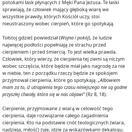
potokami łask płynących z Męki Pana Jezusa. Te łaski
sprawiają, że człowiek mający głęboką wiarę we
wszystkie prawdy, których Kościół uczy, stoi
nieustraszony wobec cierpień, które go spotykają.
Tołstoj gdzieś powiedział (
Wojna i pokój
), że ludzie
najwięcej podłości popełniają ze strachu przed
cierpieniem i przed śmiercią. To jest wielka prawda.
Człowiek, który wierzy, że cierpienia tej ziemi są niczym
wobec szczęścia, które będzie miał jako nagrodę za nie
w niebie, ten z porządku rzeczy będzie ze spokojem
przyjmował cierpienia, które go spotykają.
„Albowiem
mam za to, iż utrapienia tego czasu niniejszego nie są godne
przyszłej chwały, która się w nas objawi”
(Rz 8, 18).
Cierpienie, przyjmowane z wiarą w celowość tego
cierpienia, daje rozwiązanie całego zagadnienia
cierpienia. Kto na podstawie cnót teologicznych (wiara,
nadzieja, miłość) żyje, idzie za wskazówkami dekalogu.