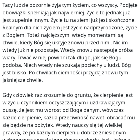
Tacy ludzie pozornie żyją tym życiem, co wszyscy. Podjęte
obowiązki spełniają jak najwierniej. Życie to jednak już
jest zupełnie innym. Życie tu na ziemi już jest skończone.
Realnym dla nich życiem jest życie nadprzyrodzone, życie
z Bogiem. Toteż najcięższymi wtedy momentami są
chwile, kiedy Bóg się ukryje znowu przed nimi. Nic im
wtedy już nie pozostaje. Wtedy znowu następuje próba
wiary. Trwać w niej powinni tak długo, jak się Bogu
podoba. Niech wtedy nie szukają pociechy u ludzi. Bóg
jest blisko. Po chwilach ciemności przyjdą znowu tym
jaśniejsze chwile.
Gdy człowiek raz zrozumie do gruntu, że cierpienie jest
w życiu czynnikiem oczyszczającym i uzdrawiającym
duszę, że jest mu wprost od Boga danym, wówczas
każde cierpienie, każda przeciwność nawet, obracać mu
się będzie na pożytek. Wtedy nauczy się tej wielkiej
prawdy, że po każdym cierpieniu dobrze zniesionym