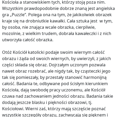
Kościoła a stanowiskiem tych, którzy stoją poza nim.
Wszystkim prawdopodobnie dobrze znaną jest angielska
gra „Puzzle”. Polega ona na tym, że jakikolwiek obrazek
kraje się na drobniutkie kawałki. Cała sztuka jest w tym,
by osoba, nie znająca wcale obrazka, cierpliwie,
mozolnie, z wielkim trudem, dobrała kawałeczki i z nich
utworzyła całość obrazka.
Otóż Kościół katolicki podaje swoim wiernym całość
obrazu i żąda od swoich wiernych, by uwierzyli, z jakich
części składa się obraz. Dojrzałym uczonym pozwala
nawet obraz rozebrać, ale nigdy tak, by cząsteczki jego
tak się pomieszały, by przestały stanowić harmonijną
całość. Badania te, odbywane pod ścisłym kierunkiem
Kościoła, dają swobodę pracy uczonemu, ale Kościół
czuwa nad zachowaniem jedności obrazu. Badania takie
dodają jeszcze blasku i piękności obrazowi, tj.
Kościołowi. Wierni zaś, którzy mają szczęście poznać
wszystkie szczegóły obrazu, zachwycają się pięknem i