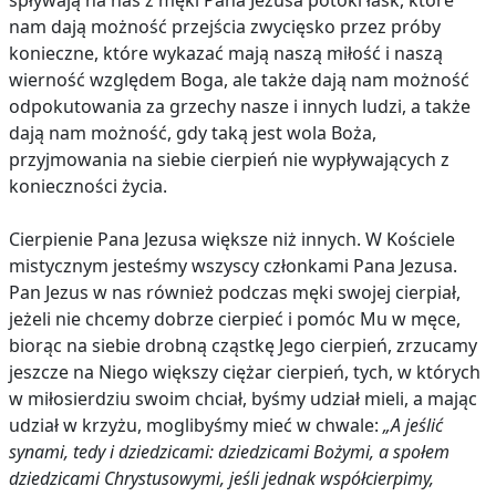
spływają na nas z męki Pana Jezusa potoki łask, które
nam dają możność przejścia zwycięsko przez próby
konieczne, które wykazać mają naszą miłość i naszą
wierność względem Boga, ale także dają nam możność
odpokutowania za grzechy nasze i innych ludzi, a także
dają nam możność, gdy taką jest wola Boża,
przyjmowania na siebie cierpień nie wypływających z
konieczności życia.
Cierpienie Pana Jezusa większe niż innych. W Kościele
mistycznym jesteśmy wszyscy członkami Pana Jezusa.
Pan Jezus w nas również podczas męki swojej cierpiał,
jeżeli nie chcemy dobrze cierpieć i pomóc Mu w męce,
biorąc na siebie drobną cząstkę Jego cierpień, zrzucamy
jeszcze na Niego większy ciężar cierpień, tych, w których
w miłosierdziu swoim chciał, byśmy udział mieli, a mając
udział w krzyżu, moglibyśmy mieć w chwale:
„A jeślić
synami, tedy i dziedzicami: dziedzicami Bożymi, a społem
dziedzicami Chrystusowymi, jeśli jednak współcierpimy,