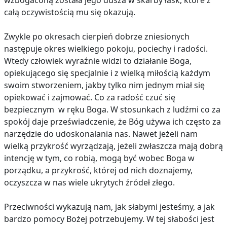
wzbogaconą została jego dusza w skarby łask, które z
całą oczywistością mu się okazują.
Zwykle po okresach cierpień dobrze zniesionych
następuje okres wielkiego pokoju, pociechy i radości.
Wtedy człowiek wyraźnie widzi to działanie Boga,
opiekującego się specjalnie i z wielką miłością każdym
swoim stworzeniem, jakby tylko nim jednym miał się
opiekować i zajmować. Co za radość czuć się
bezpiecznym w ręku Boga. W stosunkach z ludźmi co za
spokój daje przeświadczenie, że Bóg używa ich często za
narzędzie do udoskonalania nas. Nawet jeżeli nam
wielką przykrość wyrządzają, jeżeli zwłaszcza mają dobrą
intencję w tym, co robią, mogą być wobec Boga w
porządku, a przykrość, której od nich doznajemy,
oczyszcza w nas wiele ukrytych źródeł złego.
Przeciwności wykazują nam, jak słabymi jesteśmy, a jak
bardzo pomocy Bożej potrzebujemy. W tej słabości jest