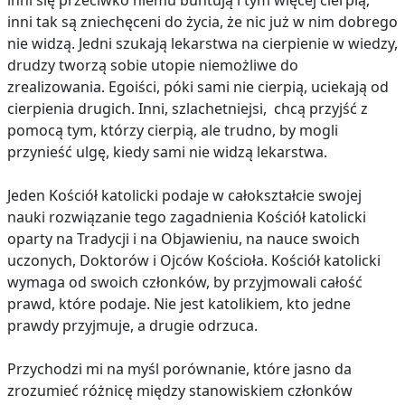
inni się przeciwko niemu buntują i tym więcej cierpią,
inni tak są zniechęceni do życia, że nic już w nim dobrego
nie widzą. Jedni szukają lekarstwa na cierpienie w wiedzy,
drudzy tworzą sobie utopie niemożliwe do
zrealizowania. Egoiści, póki sami nie cierpią, uciekają od
cierpienia drugich. Inni, szlachetniejsi, chcą przyjść z
pomocą tym, którzy cierpią, ale trudno, by mogli
przynieść ulgę, kiedy sami nie widzą lekarstwa.
Jeden Kościół katolicki podaje w całokształcie swojej
nauki rozwiązanie tego zagadnienia Kościół katolicki
oparty na Tradycji i na Objawieniu, na nauce swoich
uczonych, Doktorów i Ojców Kościoła. Kościół katolicki
wymaga od swoich członków, by przyjmowali całość
prawd, które podaje. Nie jest katolikiem, kto jedne
prawdy przyjmuje, a drugie odrzuca.
Przychodzi mi na myśl porównanie, które jasno da
zrozumieć różnicę między stanowiskiem członków