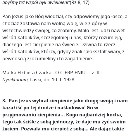
abyśmy też współ byli uwielbieni”
(Rz 8, 17).
Pan Jezus jako Bóg wiedział, czy odpowiemy Jego łasce, a
chociaż zostawia nam wolną wolę, wie z góry w
wszechwiedzy swojej, co zrobimy. Mało jest ludzi nawet
wśród katolików, szczególniej u nas, którzy rozumieją,
dlaczego jest cierpienie na świecie. Dziwna to rzecz
wśród katolików, którzy, gdyby znali całokształt wiary, z
pewnością zrozumieliby i to zagadnienie.
Matka Elżbieta Czacka - O CIERPIENIU - cz. II -
Dyrektorium,
Laski, dn. 10 III 1928
3.
Pan Jezus wybrał cierpienie jako drogę swoją i nam
kazał iść po tej drodze i naśladować Go w
przyjmowaniu cierpienia... Kogo najbardziej kocha,
tego tak ściśle z sobą jednoczy, że daje mu żyć swoim
życiem. Pozwala mu cierpieć z sobą… Ale dając takie