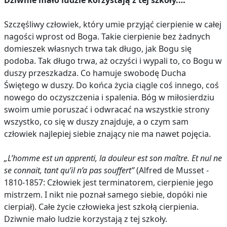
Dziwnie mało ludzie korzystają z tej szkoły.…
Szczęśliwy człowiek, który umie przyjąć cierpienie w całej
nagości wprost od Boga. Takie cierpienie bez żadnych
domieszek własnych trwa tak długo, jak Bogu się
podoba. Tak długo trwa, aż oczyści i wypali to, co Bogu w
duszy przeszkadza. Co hamuje swobodę Ducha
Świętego w duszy. Do końca życia ciągle coś innego, coś
nowego do oczyszczenia i spalenia. Bóg w miłosierdziu
swoim umie poruszać i odwracać na wszystkie strony
wszystko, co się w duszy znajduje, a o czym sam
człowiek najlepiej siebie znający nie ma nawet pojęcia.
„L’homme est un apprenti, la douleur est son maître. Et nul ne
se connait, tant qu’il n’a pas souffert”
(Alfred de Musset -
1810-1857: Człowiek jest terminatorem, cierpienie jego
mistrzem. I nikt nie poznał samego siebie, dopóki nie
cierpiał). Całe życie człowieka jest szkołą cierpienia.
Dziwnie mało ludzie korzystają z tej szkoły.