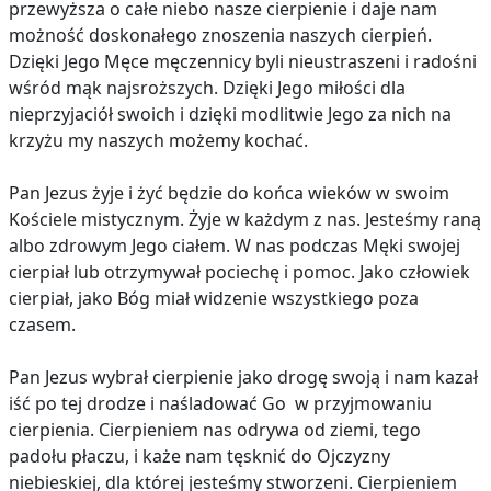
przewyższa o całe niebo nasze cierpienie i daje nam
możność doskonałego znoszenia naszych cierpień.
Dzięki Jego Męce męczennicy byli nieustraszeni i radośni
wśród mąk najsroższych. Dzięki Jego miłości dla
nieprzyjaciół swoich i dzięki modlitwie Jego za nich na
krzyżu my naszych możemy kochać.
Pan Jezus żyje i żyć będzie do końca wieków w swoim
Kościele mistycznym. Żyje w każdym z nas. Jesteśmy raną
albo zdrowym Jego ciałem. W nas podczas Męki swojej
cierpiał lub otrzymywał pociechę i pomoc. Jako człowiek
cierpiał, jako Bóg miał widzenie wszystkiego poza
czasem.
Pan Jezus wybrał cierpienie jako drogę swoją i nam kazał
iść po tej drodze i naśladować Go w przyjmowaniu
cierpienia. Cierpieniem nas odrywa od ziemi, tego
padołu płaczu, i każe nam tęsknić do Ojczyzny
niebieskiej, dla której jesteśmy stworzeni. Cierpieniem