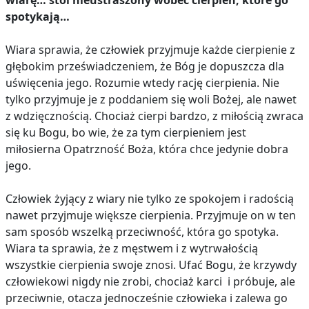
wiarę… stoi nieustraszony wobec cierpień, które go
spotykają…
Wiara sprawia, że człowiek przyjmuje każde cierpienie z
głębokim przeświadczeniem, że Bóg je dopuszcza dla
uświęcenia jego. Rozumie wtedy rację cierpienia. Nie
tylko przyjmuje je z poddaniem się woli Bożej, ale nawet
z wdzięcznością. Chociaż cierpi bardzo, z miłością zwraca
się ku Bogu, bo wie, że za tym cierpieniem jest
miłosierna Opatrzność Boża, która chce jedynie dobra
jego.
Człowiek żyjący z wiary nie tylko ze spokojem i radością
nawet przyjmuje większe cierpienia. Przyjmuje on w ten
sam sposób wszelką przeciwność, która go spotyka.
Wiara ta sprawia, że z męstwem i z wytrwałością
wszystkie cierpienia swoje znosi. Ufać Bogu, że krzywdy
człowiekowi nigdy nie zrobi, chociaż karci i próbuje, ale
przeciwnie, otacza jednocześnie człowieka i zalewa go