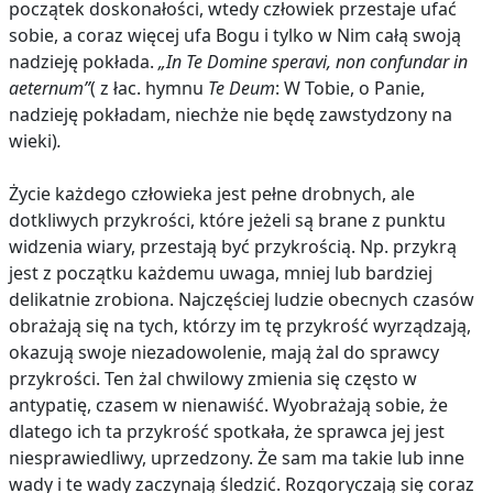
początek doskonałości, wtedy człowiek przestaje ufać
sobie, a coraz więcej ufa Bogu i tylko w Nim całą swoją
nadzieję pokłada.
„In Te Domine speravi, non confundar in
aeternum”
( z łac. hymnu
Te Deum
: W Tobie, o Panie,
nadzieję pokładam, niechże nie będę zawstydzony na
wieki)
.
Życie każdego człowieka jest pełne drobnych, ale
dotkliwych przykrości, które jeżeli są brane z punktu
widzenia wiary, przestają być przykrością. Np. przykrą
jest z początku każdemu uwaga, mniej lub bardziej
delikatnie zrobiona. Najczęściej ludzie obecnych czasów
obrażają się na tych, którzy im tę przykrość wyrządzają,
okazują swoje niezadowolenie, mają żal do sprawcy
przykrości. Ten żal chwilowy zmienia się często w
antypatię, czasem w nienawiść. Wyobrażają sobie, że
dlatego ich ta przykrość spotkała, że sprawca jej jest
niesprawiedliwy, uprzedzony. Że sam ma takie lub inne
wady i te wady zaczynają śledzić. Rozgoryczają się coraz